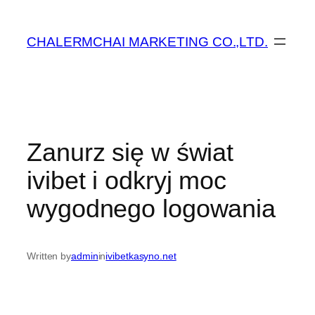
ข้าม
ไป
CHALERMCHAI MARKETING CO.,LTD.
ยัง
เนื้อหา
Zanurz się w świat
ivibet i odkryj moc
wygodnego logowania
Written by
admin
in
ivibetkasyno.net