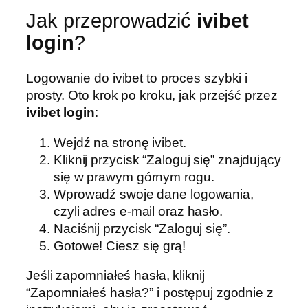
Jak przeprowadzić
ivibet
login
?
Logowanie do ivibet to proces szybki i
prosty. Oto krok po kroku, jak przejść przez
ivibet login
:
Wejdź na stronę ivibet.
Kliknij przycisk “Zaloguj się” znajdujący
się w prawym górnym rogu.
Wprowadź swoje dane logowania,
czyli adres e-mail oraz hasło.
Naciśnij przycisk “Zaloguj się”.
Gotowe! Ciesz się grą!
Jeśli zapomniałeś hasła, kliknij
“Zapomniałeś hasła?” i postępuj zgodnie z