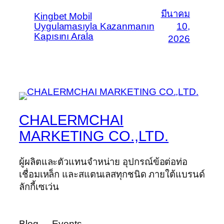
มีนาคม
Kingbet Mobil
Uygulamasıyla Kazanmanın
10,
Kapısını Arala
2026
CHALERMCHAI
MARKETING CO.,LTD.
ผู้ผลิตและตัวแทนจำหน่าย อุปกรณ์ข้อต่อท่อ
เชื่อมเหล็ก และสแตนเลสทุกชนิด ภายใต้แบรนด์
ลักกี้เซเว่น
Blog
Events