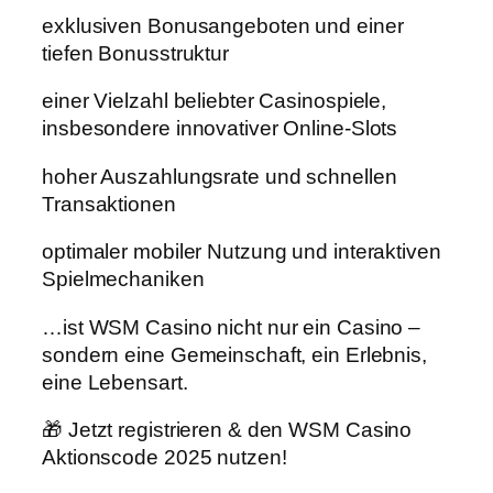
exklusiven Bonusangeboten und einer
tiefen Bonusstruktur
einer Vielzahl beliebter Casinospiele,
insbesondere innovativer Online-Slots
hoher Auszahlungsrate und schnellen
Transaktionen
optimaler mobiler Nutzung und interaktiven
Spielmechaniken
…ist WSM Casino nicht nur ein Casino –
sondern eine Gemeinschaft, ein Erlebnis,
eine Lebensart.
🎁 Jetzt registrieren & den WSM Casino
Aktionscode 2025 nutzen!