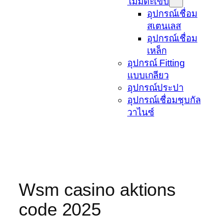
ไม่มีตะเข็บ
อุปกรณ์เชื่อม
สเตนเลส
อุปกรณ์เชื่อม
เหล็ก
อุปกรณ์ Fitting
แบบเกลียว
อุปกรณ์ประปา
อุปกรณ์เชื่อมชุบกัล
วาไนซ์
Wsm casino aktions
code 2025