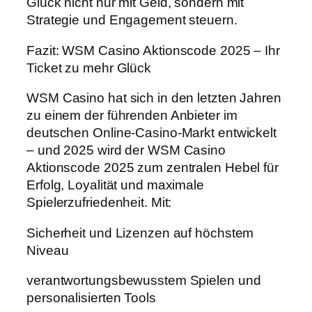
Glück nicht nur mit Geld, sondern mit
Strategie und Engagement steuern.
Fazit: WSM Casino Aktionscode 2025 – Ihr
Ticket zu mehr Glück
WSM Casino hat sich in den letzten Jahren
zu einem der führenden Anbieter im
deutschen Online-Casino-Markt entwickelt
– und 2025 wird der WSM Casino
Aktionscode 2025 zum zentralen Hebel für
Erfolg, Loyalität und maximale
Spielerzufriedenheit. Mit:
Sicherheit und Lizenzen auf höchstem
Niveau
verantwortungsbewusstem Spielen und
personalisierten Tools