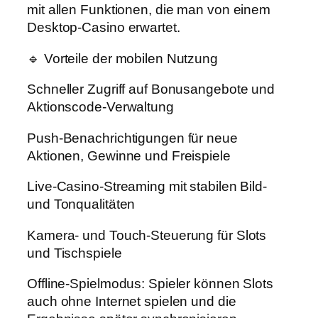
mit allen Funktionen, die man von einem
Desktop-Casino erwartet.
🔹 Vorteile der mobilen Nutzung
Schneller Zugriff auf Bonusangebote und
Aktionscode-Verwaltung
Push-Benachrichtigungen für neue
Aktionen, Gewinne und Freispiele
Live-Casino-Streaming mit stabilen Bild-
und Tonqualitäten
Kamera- und Touch-Steuerung für Slots
und Tischspiele
Offline-Spielmodus: Spieler können Slots
auch ohne Internet spielen und die