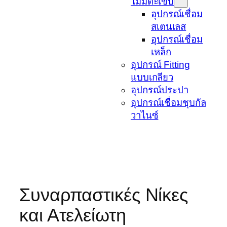
ไม่มีตะเข็บ
อุปกรณ์เชื่อม
สเตนเลส
อุปกรณ์เชื่อม
เหล็ก
อุปกรณ์ Fitting
แบบเกลียว
อุปกรณ์ประปา
อุปกรณ์เชื่อมชุบกัล
วาไนซ์
Συναρπαστικές Νίκες
και Ατελείωτη