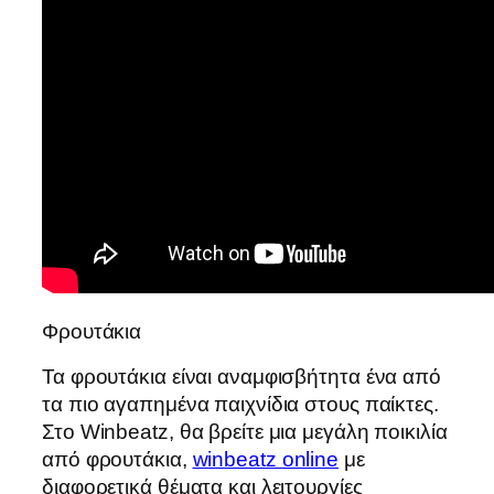
Φρουτάκια
Τα φρουτάκια είναι αναμφισβήτητα ένα από
τα πιο αγαπημένα παιχνίδια στους παίκτες.
Στο Winbeatz, θα βρείτε μια μεγάλη ποικιλία
από φρουτάκια,
winbeatz online
με
διαφορετικά θέματα και λειτουργίες