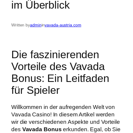
im Überblick
Written by
admin
in
vavada-austria.com
Die faszinierenden
Vorteile des Vavada
Bonus: Ein Leitfaden
für Spieler
Willkommen in der aufregenden Welt von
Vavada Casino! In diesem Artikel werden
wir die verschiedenen Aspekte und Vorteile
des
Vavada Bonus
erkunden. Egal, ob Sie