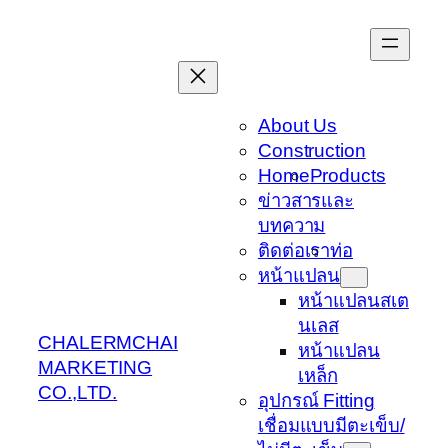
ข้าม
ไป
ยัง
เนื้อหา
About Us
Construction
Home
Products
ข่าวสารและ
บทความ
ติดต่อเรา
ท่อ
หน้าแปลน
หน้าแปลนสเต
นเลส
CHALERMCHAI
หน้าแปลน
MARKETING
เหล็ก
CO.,LTD.
อุปกรณ์ Fitting
เชื่อมแบบมีตะเข็บ/