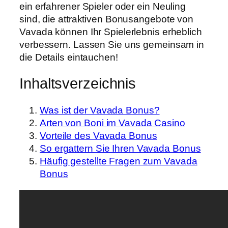
ein erfahrener Spieler oder ein Neuling
sind, die attraktiven Bonusangebote von
Vavada können Ihr Spielerlebnis erheblich
verbessern. Lassen Sie uns gemeinsam in
die Details eintauchen!
Inhaltsverzeichnis
Was ist der Vavada Bonus?
Arten von Boni im Vavada Casino
Vorteile des Vavada Bonus
So ergattern Sie Ihren Vavada Bonus
Häufig gestellte Fragen zum Vavada
Bonus