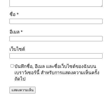
ชื่อ
*
อีเมล
*
เว็บไซต์
บันทึกชื่อ, อีเมล และชื่อเว็บไซต์ของฉันบน
เบราว์เซอร์นี้ สำหรับการแสดงความเห็นครั้ง
ถัดไป