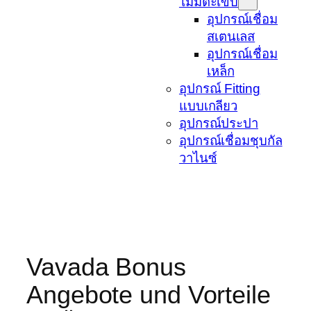
ไม่มีตะเข็บ
อุปกรณ์เชื่อม
สเตนเลส
อุปกรณ์เชื่อม
เหล็ก
อุปกรณ์ Fitting
แบบเกลียว
อุปกรณ์ประปา
อุปกรณ์เชื่อมชุบกัล
วาไนซ์
Vavada Bonus
Angebote und Vorteile