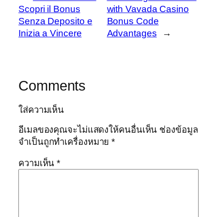
Scopri il Bonus
with Vavada Casino
Senza Deposito e
Bonus Code
Inizia a Vincere
Advantages
→
Comments
ใส่ความเห็น
อีเมลของคุณจะไม่แสดงให้คนอื่นเห็น
ช่องข้อมูล
จำเป็นถูกทำเครื่องหมาย
*
ความเห็น
*