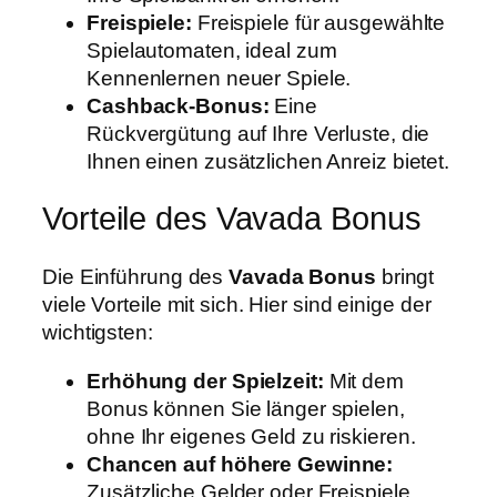
Freispiele:
Freispiele für ausgewählte
Spielautomaten, ideal zum
Kennenlernen neuer Spiele.
Cashback-Bonus:
Eine
Rückvergütung auf Ihre Verluste, die
Ihnen einen zusätzlichen Anreiz bietet.
Vorteile des Vavada Bonus
Die Einführung des
Vavada Bonus
bringt
viele Vorteile mit sich. Hier sind einige der
wichtigsten:
Erhöhung der Spielzeit:
Mit dem
Bonus können Sie länger spielen,
ohne Ihr eigenes Geld zu riskieren.
Chancen auf höhere Gewinne:
Zusätzliche Gelder oder Freispiele