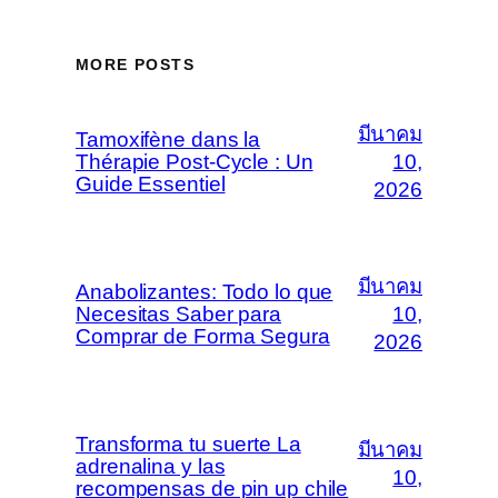
MORE POSTS
มีนาคม
Tamoxifène dans la
Thérapie Post-Cycle : Un
10,
Guide Essentiel
2026
มีนาคม
Anabolizantes: Todo lo que
Necesitas Saber para
10,
Comprar de Forma Segura
2026
Transforma tu suerte La
มีนาคม
adrenalina y las
10,
recompensas de pin up chile