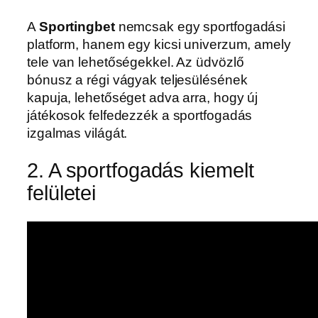
A
Sportingbet
nemcsak egy sportfogadási
platform, hanem egy kicsi univerzum, amely
tele van lehetőségekkel. Az üdvözlő
bónusz a régi vágyak teljesülésének
kapuja, lehetőséget adva arra, hogy új
játékosok felfedezzék a sportfogadás
izgalmas világát.
2. A sportfogadás kiemelt
felületei