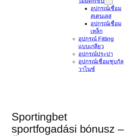
ไม่มีตะเข็บ
อุปกรณ์เชื่อม
สเตนเลส
อุปกรณ์เชื่อม
เหล็ก
อุปกรณ์ Fitting
แบบเกลียว
อุปกรณ์ประปา
อุปกรณ์เชื่อมชุบกัล
วาไนซ์
Sportingbet
sportfogadási bónusz –