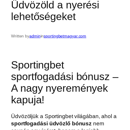
Üdvözöld a nyerési
lehetőségeket
Written by
admin
in
sportingbetmagyar.com
Sportingbet
sportfogadási bónusz –
A nagy nyeremények
kapuja!
Üdvözöljük a Sportingbet világában, ahol a
sportfogadási üdvözlő bónusz
nem