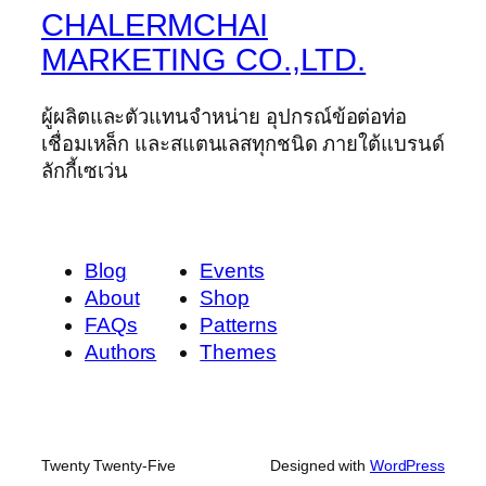
CHALERMCHAI
MARKETING CO.,LTD.
ผู้ผลิตและตัวแทนจำหน่าย อุปกรณ์ข้อต่อท่อ
เชื่อมเหล็ก และสแตนเลสทุกชนิด ภายใต้แบรนด์
ลักกี้เซเว่น
Blog
Events
About
Shop
FAQs
Patterns
Authors
Themes
Twenty Twenty-Five
Designed with
WordPress