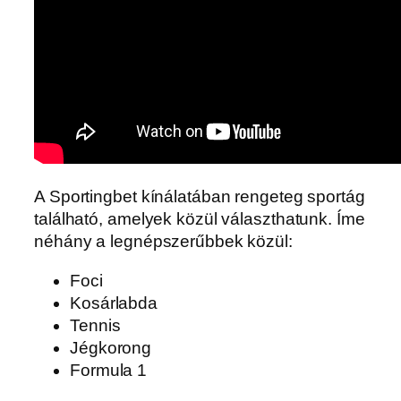
A Sportingbet kínálatában rengeteg sportág
található, amelyek közül választhatunk. Íme
néhány a legnépszerűbbek közül:
Foci
Kosárlabda
Tennis
Jégkorong
Formula 1