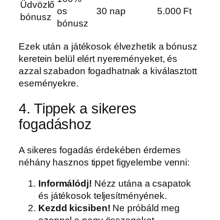
Üdvözlő
os
30 nap
5.000 Ft
bónusz
bónusz
Ezek után a játékosok élvezhetik a bónusz
keretein belül elért nyereményeket, és
azzal szabadon fogadhatnak a kiválasztott
eseményekre.
4. Tippek a sikeres
fogadáshoz
A sikeres fogadás érdekében érdemes
néhány hasznos tippet figyelembe venni:
Informálódj!
Nézz utána a csapatok
és játékosok teljesítményének.
Kezdd kicsiben!
Ne próbáld meg