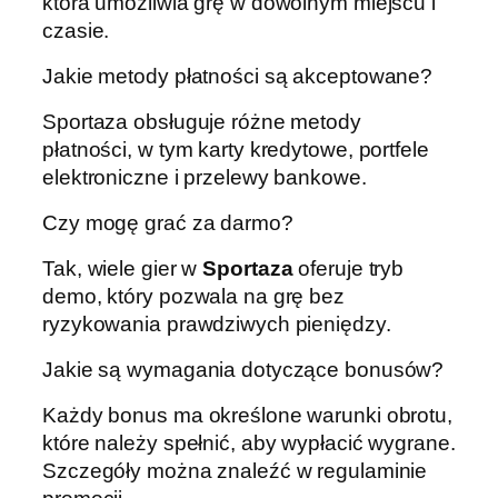
która umożliwia grę w dowolnym miejscu i
czasie.
Jakie metody płatności są akceptowane?
Sportaza obsługuje różne metody
płatności, w tym karty kredytowe, portfele
elektroniczne i przelewy bankowe.
Czy mogę grać za darmo?
Tak, wiele gier w
Sportaza
oferuje tryb
demo, który pozwala na grę bez
ryzykowania prawdziwych pieniędzy.
Jakie są wymagania dotyczące bonusów?
Każdy bonus ma określone warunki obrotu,
które należy spełnić, aby wypłacić wygrane.
Szczegóły można znaleźć w regulaminie