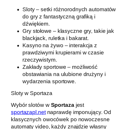
Sloty – setki różnorodnych automatów
do gry z fantastyczną grafiką i
dźwiękiem.
Gry stołowe – klasyczne gry, takie jak
blackjack, ruletka i bakarat.
Kasyno na żywo – interakcja z
prawdziwymi krupierami w czasie
rzeczywistym.
Zakłady sportowe – możliwość
obstawiania na ulubione drużyny i
wydarzenia sportowe.
Sloty w Sportaza
Wybór slotów w
Sportaza
jest
sportazapl.net
naprawdę imponujący. Od
klasycznych owocówek po nowoczesne
automaty video, każdy znajdzie własny