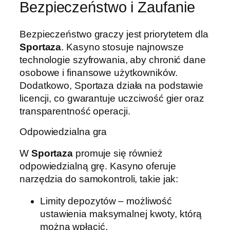
Bezpieczeństwo i Zaufanie
Bezpieczeństwo graczy jest priorytetem dla
Sportaza
. Kasyno stosuje najnowsze
technologie szyfrowania, aby chronić dane
osobowe i finansowe użytkowników.
Dodatkowo, Sportaza działa na podstawie
licencji, co gwarantuje uczciwość gier oraz
transparentność operacji.
Odpowiedzialna gra
W
Sportaza
promuje się również
odpowiedzialną grę. Kasyno oferuje
narzędzia do samokontroli, takie jak:
Limity depozytów – możliwość
ustawienia maksymalnej kwoty, którą
można wpłacić.