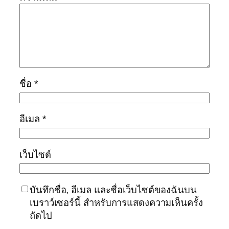
ชื่อ
*
อีเมล
*
เว็บไซต์
บันทึกชื่อ, อีเมล และชื่อเว็บไซต์ของฉันบน
เบราว์เซอร์นี้ สำหรับการแสดงความเห็นครั้ง
ถัดไป