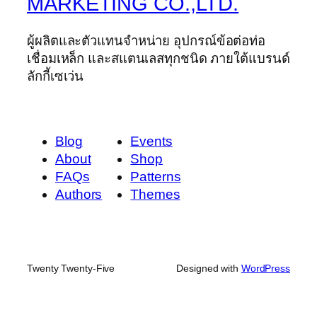
MARKETING CO.,LTD.
ผู้ผลิตและตัวแทนจำหน่าย อุปกรณ์ข้อต่อท่อ
เชื่อมเหล็ก และสแตนเลสทุกชนิด ภายใต้แบรนด์
ลักกี้เซเว่น
Blog
Events
About
Shop
FAQs
Patterns
Authors
Themes
Twenty Twenty-Five
Designed with
WordPress