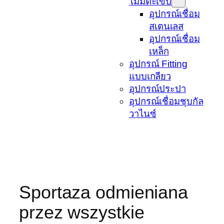
ไม่มีตะเข็บ
อุปกรณ์เชื่อม
สเตนเลส
อุปกรณ์เชื่อม
เหล็ก
อุปกรณ์ Fitting
แบบเกลียว
อุปกรณ์ประปา
อุปกรณ์เชื่อมชุบกัล
วาไนซ์
Sportaza odmieniana
przez wszystkie