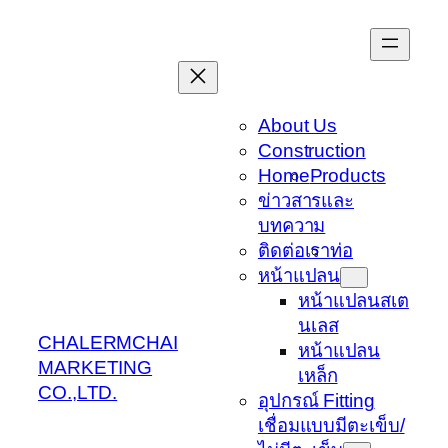
ข้าม
ไป
ยัง
เนื้อหา
About Us
Construction
Home
Products
ข่าวสารและ
บทความ
ติดต่อเรา
ท่อ
หน้าแปลน
หน้าแปลนสเต
นเลส
CHALERMCHAI
หน้าแปลน
MARKETING
เหล็ก
CO.,LTD.
อุปกรณ์ Fitting
เชื่อมแบบมีตะเข็บ/