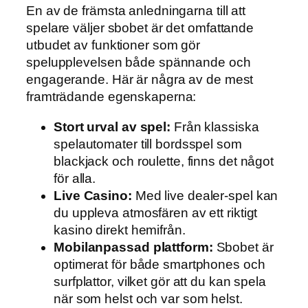
En av de främsta anledningarna till att
spelare väljer sbobet är det omfattande
utbudet av funktioner som gör
spelupplevelsen både spännande och
engagerande. Här är några av de mest
framträdande egenskaperna:
Stort urval av spel:
Från klassiska
spelautomater till bordsspel som
blackjack och roulette, finns det något
för alla.
Live Casino:
Med live dealer-spel kan
du uppleva atmosfären av ett riktigt
kasino direkt hemifrån.
Mobilanpassad plattform:
Sbobet är
optimerat för både smartphones och
surfplattor, vilket gör att du kan spela
när som helst och var som helst.