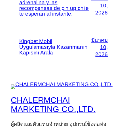
adrenalina y las
10,
recompensas de pin up chile
2026
te esperan al instante.
มีนาคม
Kingbet Mobil
Uygulamasıyla Kazanmanın
10,
Kapısını Arala
2026
CHALERMCHAI
MARKETING CO.,LTD.
ผู้ผลิตและตัวแทนจำหน่าย อุปกรณ์ข้อต่อท่อ