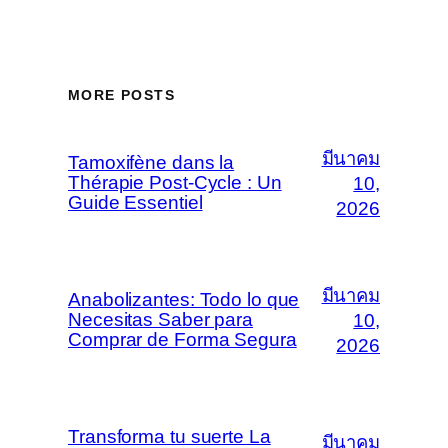
MORE POSTS
มีนาคม
Tamoxifène dans la
Thérapie Post-Cycle : Un
10,
Guide Essentiel
2026
มีนาคม
Anabolizantes: Todo lo que
Necesitas Saber para
10,
Comprar de Forma Segura
2026
Transforma tu suerte La
มีนาคม