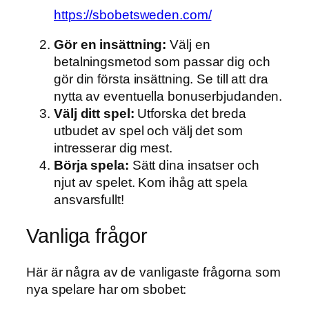
https://sbobetsweden.com/
Gör en insättning:
Välj en
betalningsmetod som passar dig och
gör din första insättning. Se till att dra
nytta av eventuella bonuserbjudanden.
Välj ditt spel:
Utforska det breda
utbudet av spel och välj det som
intresserar dig mest.
Börja spela:
Sätt dina insatser och
njut av spelet. Kom ihåg att spela
ansvarsfullt!
Vanliga frågor
Här är några av de vanligaste frågorna som
nya spelare har om sbobet: