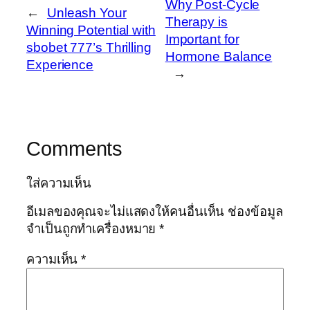
Why Post-Cycle
←
Unleash Your
Therapy is
Winning Potential with
Important for
sbobet 777’s Thrilling
Hormone Balance
Experience
→
Comments
ใส่ความเห็น
อีเมลของคุณจะไม่แสดงให้คนอื่นเห็น
ช่องข้อมูล
จำเป็นถูกทำเครื่องหมาย
*
ความเห็น
*