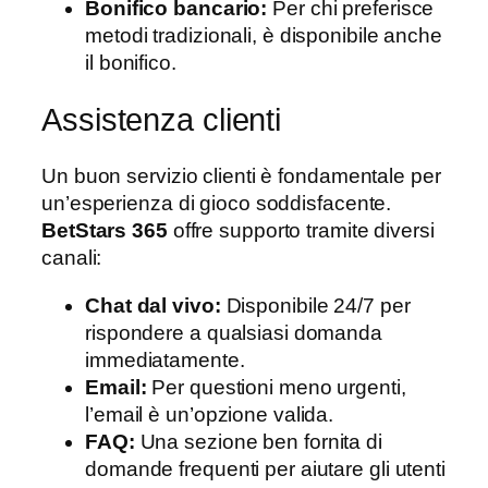
Bonifico bancario:
Per chi preferisce
metodi tradizionali, è disponibile anche
il bonifico.
Assistenza clienti
Un buon servizio clienti è fondamentale per
un’esperienza di gioco soddisfacente.
BetStars 365
offre supporto tramite diversi
canali:
Chat dal vivo:
Disponibile 24/7 per
rispondere a qualsiasi domanda
immediatamente.
Email:
Per questioni meno urgenti,
l’email è un’opzione valida.
FAQ:
Una sezione ben fornita di
domande frequenti per aiutare gli utenti