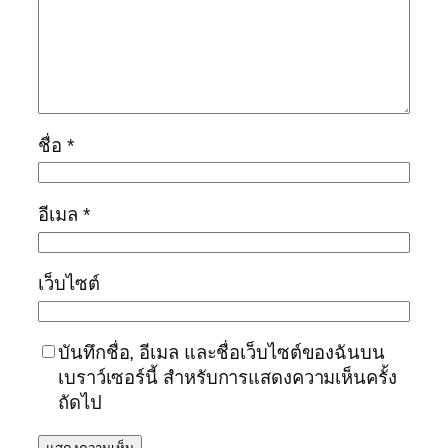
ชื่อ
*
อีเมล
*
เว็บไซต์
บันทึกชื่อ, อีเมล และชื่อเว็บไซต์ของฉันบน
เบราว์เซอร์นี้ สำหรับการแสดงความเห็นครั้ง
ถัดไป