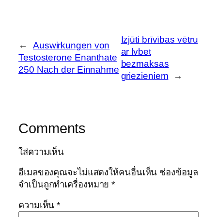
Izjūti brīvības vētru
←
Auswirkungen von
ar lvbet
Testosterone Enanthate
bezmaksas
250 Nach der Einnahme
griezieniem
→
Comments
ใส่ความเห็น
อีเมลของคุณจะไม่แสดงให้คนอื่นเห็น
ช่องข้อมูล
จำเป็นถูกทำเครื่องหมาย
*
ความเห็น
*