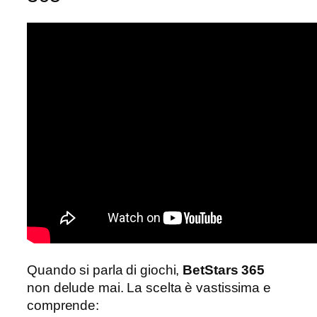
Quando si parla di giochi,
BetStars 365
non delude mai. La scelta è vastissima e
comprende: