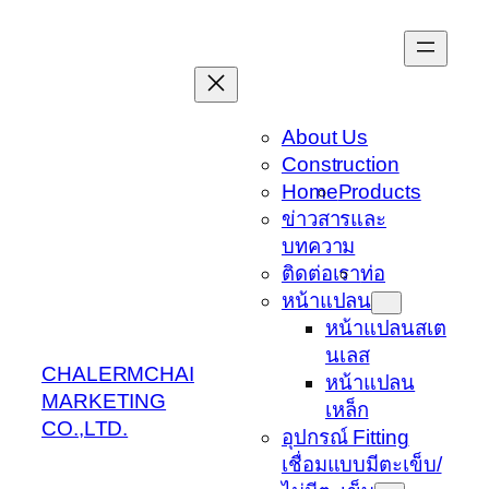
ข้าม
ไป
ยัง
เนื้อหา
About Us
Construction
Home
Products
ข่าวสารและ
บทความ
ติดต่อเรา
ท่อ
หน้าแปลน
หน้าแปลนสเต
นเลส
CHALERMCHAI
หน้าแปลน
MARKETING
เหล็ก
CO.,LTD.
อุปกรณ์ Fitting
เชื่อมแบบมีตะเข็บ/