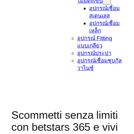
ไม่มีตะเข็บ
อุปกรณ์เชื่อม
สเตนเลส
อุปกรณ์เชื่อม
เหล็ก
อุปกรณ์ Fitting
แบบเกลียว
อุปกรณ์ประปา
อุปกรณ์เชื่อมชุบกัล
วาไนซ์
Scommetti senza limiti
con betstars 365 e vivi