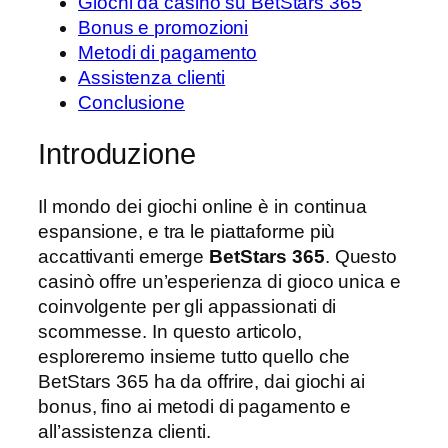
Giochi da casino su BetStars 365
Bonus e promozioni
Metodi di pagamento
Assistenza clienti
Conclusione
Introduzione
Il mondo dei giochi online è in continua
espansione, e tra le piattaforme più
accattivanti emerge
BetStars 365
. Questo
casinò offre un’esperienza di gioco unica e
coinvolgente per gli appassionati di
scommesse. In questo articolo,
esploreremo insieme tutto quello che
BetStars 365 ha da offrire, dai giochi ai
bonus, fino ai metodi di pagamento e
all’assistenza clienti.