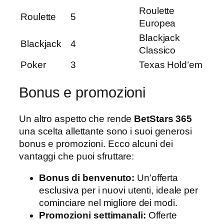
Roulette
Roulette
5
Europea
Blackjack
Blackjack
4
Classico
Poker
3
Texas Hold’em
Bonus e promozioni
Un altro aspetto che rende
BetStars 365
una scelta allettante sono i suoi generosi
bonus e promozioni. Ecco alcuni dei
vantaggi che puoi sfruttare:
Bonus di benvenuto:
Un’offerta
esclusiva per i nuovi utenti, ideale per
cominciare nel migliore dei modi.
Promozioni settimanali:
Offerte