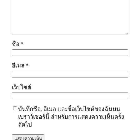
ชื่อ
*
อีเมล
*
เว็บไซต์
บันทึกชื่อ, อีเมล และชื่อเว็บไซต์ของฉันบน
เบราว์เซอร์นี้ สำหรับการแสดงความเห็นครั้ง
ถัดไป