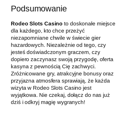
Podsumowanie
Rodeo Slots Casino
to doskonałe miejsce
dla każdego, kto chce przeżyć
niezapomniane chwile w świecie gier
hazardowych. Niezależnie od tego, czy
jesteś doświadczonym graczem, czy
dopiero zaczynasz swoją przygodę, oferta
kasyna z pewnością Cię zachwyci.
Zróżnicowane gry, atrakcyjne bonusy oraz
przyjazna atmosfera sprawiają, że każda
wizyta w Rodeo Slots Casino jest
wyjątkowa. Nie czekaj, dołącz do nas już
dziś i odkryj magię wygranych!