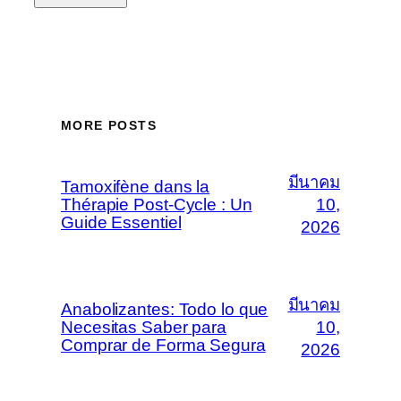
MORE POSTS
มีนาคม
Tamoxifène dans la
Thérapie Post-Cycle : Un
10,
Guide Essentiel
2026
มีนาคม
Anabolizantes: Todo lo que
Necesitas Saber para
10,
Comprar de Forma Segura
2026