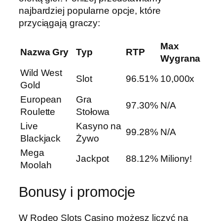
najbardziej popularne opcje, które
przyciągają graczy:
Max
Nazwa Gry
Typ
RTP
Wygrana
Wild West
Slot
96.51%
10,000x
Gold
European
Gra
97.30%
N/A
Roulette
Stołowa
Live
Kasyno na
99.28%
N/A
Blackjack
Żywo
Mega
Jackpot
88.12%
Miliony!
Moolah
Bonusy i promocje
W Rodeo Slots Casino możesz liczyć na