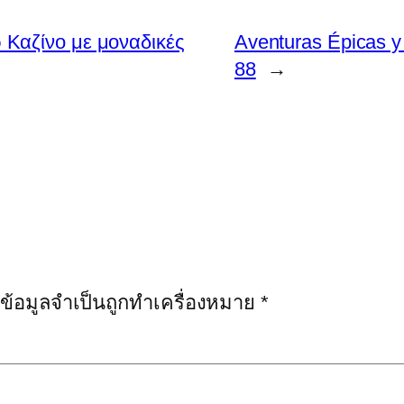
 Καζίνο με μοναδικές
Aventuras Épicas y
88
→
งข้อมูลจำเป็นถูกทำเครื่องหมาย
*