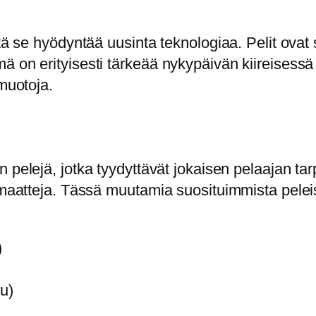
ttä se hyödyntää uusinta teknologiaa. Pelit ovat 
ä on erityisesti tärkeää nykypäivän kiireisessä
emuotoja.
n pelejä, jotka tyydyttävät jokaisen pelaajan tar
ormaatteja. Tässä muutamia suosituimmista pelei
)
lu)