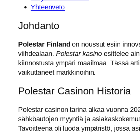
Yhteenveto
Johdanto
Polestar Finland
on noussut esiin innov
viihdealaan.
Polestar kasino
esittelee ai
kiinnostusta ympäri maailmaa. Tässä arti
vaikuttaneet markkinoihin.
Polestar Casinon Historia
Polestar casinon tarina alkaa vuonna 202
sähköautojen myyntiä ja asiakaskokemusta.
Tavoitteena oli luoda ympäristö, jossa as