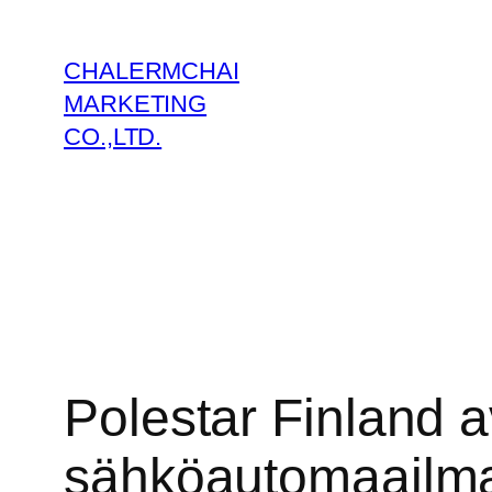
ข้าม
ไป
CHALERMCHAI
ยัง
MARKETING
เนื้อหา
CO.,LTD.
Polestar Finland 
sähköautomaailm