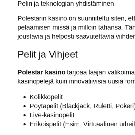
Pelin ja teknologian yhdistäminen
Polestarin kasino on suunniteltu siten, e
pelaamisen missä ja milloin tahansa. Täm
joustavia ja helposti saavutettavia viihd
Pelit ja Vihjeet
Polestar kasino
tarjoaa laajan valikoima
kasinopelejä kuin innovatiivisia uusia f
Kolikkopelit
Pöytäpelit (Blackjack, Ruletti, Pokeri
Live-kasinopelit
Erikoispelit (Esim. Virtuaalinen urhei