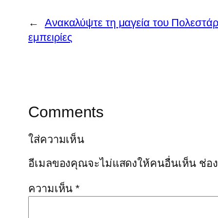
←
Ανακαλύψτε τη μαγεία του Πολεστάρ
εμπειρίες
Comments
ใส่ความเห็น
อีเมลของคุณจะไม่แสดงให้คนอื่นเห็น
ช่อ
ความเห็น
*