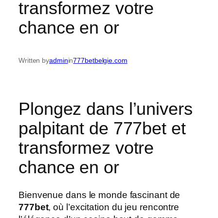
transformez votre
chance en or
Written by
admin
in
777betbelgie.com
Plongez dans l’univers
palpitant de 777bet et
transformez votre
chance en or
Bienvenue dans le monde fascinant de
777bet
, où l’excitation du jeu rencontre