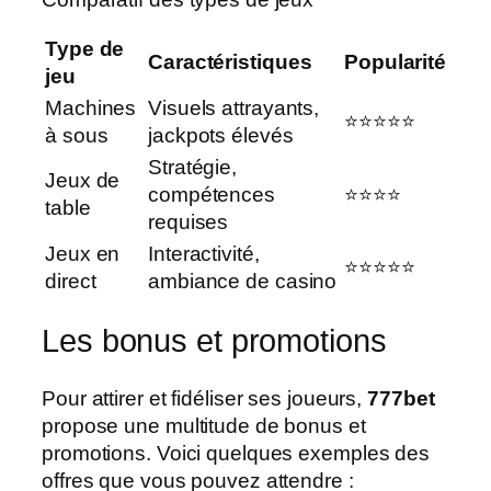
Type de
Caractéristiques
Popularité
jeu
Machines
Visuels attrayants,
⭐⭐⭐⭐⭐
à sous
jackpots élevés
Stratégie,
Jeux de
compétences
⭐⭐⭐⭐
table
requises
Jeux en
Interactivité,
⭐⭐⭐⭐⭐
direct
ambiance de casino
Les bonus et promotions
Pour attirer et fidéliser ses joueurs,
777bet
propose une multitude de bonus et
promotions. Voici quelques exemples des
offres que vous pouvez attendre :