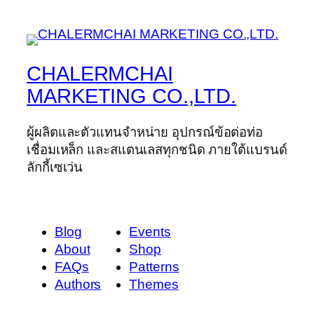
CHALERMCHAI
MARKETING CO.,LTD.
ผู้ผลิตและตัวแทนจำหน่าย อุปกรณ์ข้อต่อท่อ
เชื่อมเหล็ก และสแตนเลสทุกชนิด ภายใต้แบรนด์
ลักกี้เซเว่น
Blog
Events
About
Shop
FAQs
Patterns
Authors
Themes