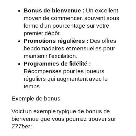
Bonus de bienvenue :
Un excellent
moyen de commencer, souvent sous
forme d’un pourcentage sur votre
premier dépôt.
Promotions régulières :
Des offres
hebdomadaires et mensuelles pour
maintenir l’excitation.
Programmes de fidélité :
Récompenses pour les joueurs
réguliers qui augmentent avec le
temps.
Exemple de bonus
Voici un exemple typique de bonus de
bienvenue que vous pourriez trouver sur
777bet
: