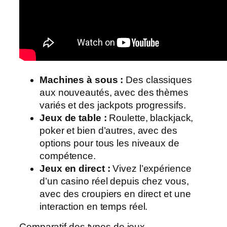
Machines à sous :
Des classiques
aux nouveautés, avec des thèmes
variés et des jackpots progressifs.
Jeux de table :
Roulette, blackjack,
poker et bien d’autres, avec des
options pour tous les niveaux de
compétence.
Jeux en direct :
Vivez l’expérience
d’un casino réel depuis chez vous,
avec des croupiers en direct et une
interaction en temps réel.
Comparatif des types de jeux