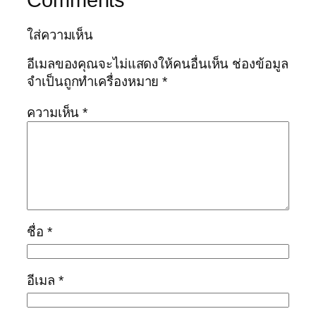
ใส่ความเห็น
อีเมลของคุณจะไม่แสดงให้คนอื่นเห็น
ช่องข้อมูล
จำเป็นถูกทำเครื่องหมาย
*
ความเห็น
*
ชื่อ
*
อีเมล
*