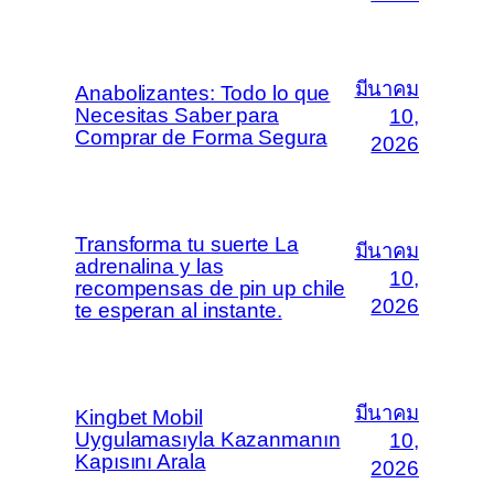
มีนาคม
Anabolizantes: Todo lo que
Necesitas Saber para
10,
Comprar de Forma Segura
2026
Transforma tu suerte La
มีนาคม
adrenalina y las
10,
recompensas de pin up chile
2026
te esperan al instante.
มีนาคม
Kingbet Mobil
Uygulamasıyla Kazanmanın
10,
Kapısını Arala
2026