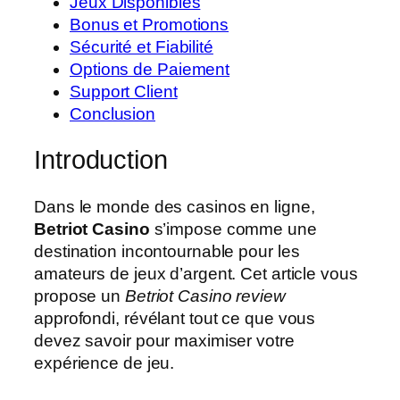
Jeux Disponibles
Bonus et Promotions
Sécurité et Fiabilité
Options de Paiement
Support Client
Conclusion
Introduction
Dans le monde des casinos en ligne,
Betriot Casino
s’impose comme une
destination incontournable pour les
amateurs de jeux d’argent. Cet article vous
propose un
Betriot Casino review
approfondi, révélant tout ce que vous
devez savoir pour maximiser votre
expérience de jeu.