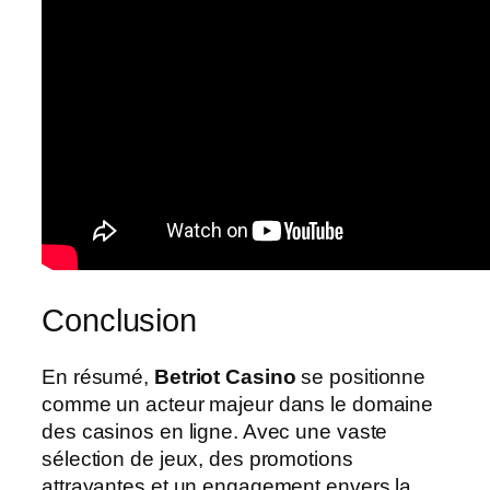
Conclusion
En résumé,
Betriot Casino
se positionne
comme un acteur majeur dans le domaine
des casinos en ligne. Avec une vaste
sélection de jeux, des promotions
attrayantes et un engagement envers la