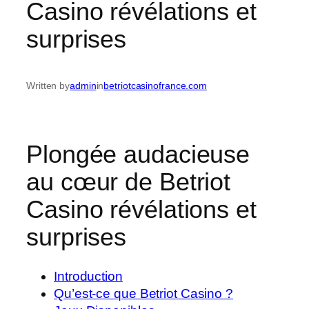
Casino révélations et
surprises
Written by
admin
in
betriotcasinofrance.com
Plongée audacieuse
au cœur de Betriot
Casino révélations et
surprises
Introduction
Qu’est-ce que Betriot Casino ?