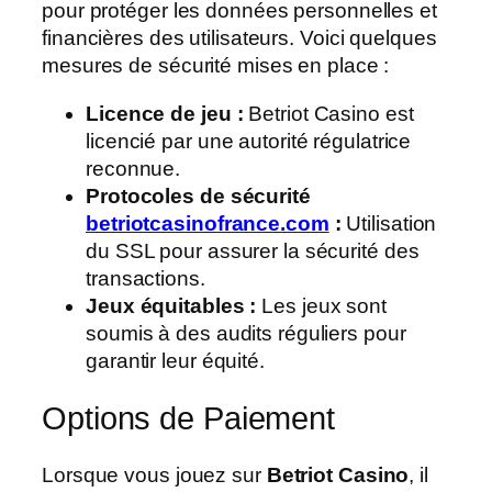
pour protéger les données personnelles et
financières des utilisateurs. Voici quelques
mesures de sécurité mises en place :
Licence de jeu :
Betriot Casino est
licencié par une autorité régulatrice
reconnue.
Protocoles de sécurité
betriotcasinofrance.com
:
Utilisation
du SSL pour assurer la sécurité des
transactions.
Jeux équitables :
Les jeux sont
soumis à des audits réguliers pour
garantir leur équité.
Options de Paiement
Lorsque vous jouez sur
Betriot Casino
, il