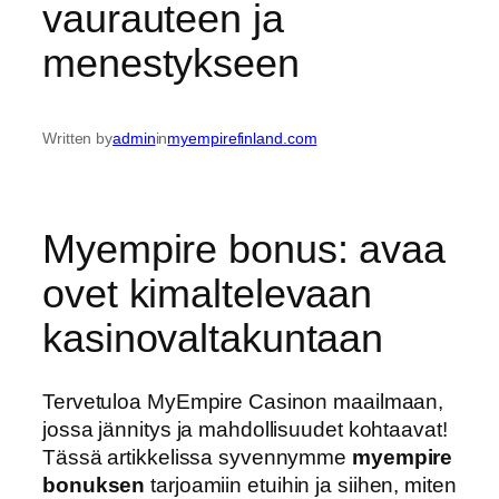
vaurauteen ja
menestykseen
Written by
admin
in
myempirefinland.com
Myempire bonus: avaa
ovet kimaltelevaan
kasinovaltakuntaan
Tervetuloa MyEmpire Casinon maailmaan,
jossa jännitys ja mahdollisuudet kohtaavat!
Tässä artikkelissa syvennymme
myempire
bonuksen
tarjoamiin etuihin ja siihen, miten