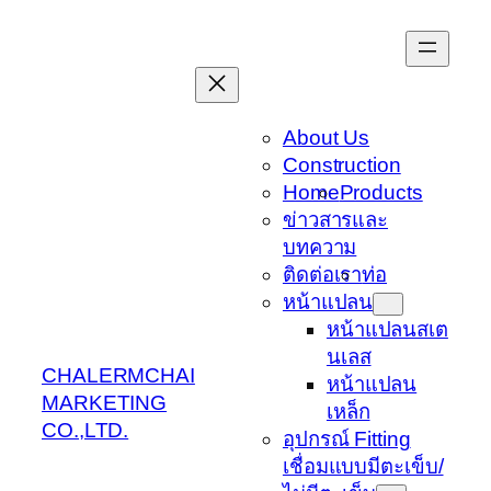
ข้าม
ไป
ยัง
เนื้อหา
About Us
Construction
Home
Products
ข่าวสารและ
บทความ
ติดต่อเรา
ท่อ
หน้าแปลน
หน้าแปลนสเต
นเลส
CHALERMCHAI
หน้าแปลน
MARKETING
เหล็ก
CO.,LTD.
อุปกรณ์ Fitting
เชื่อมแบบมีตะเข็บ/