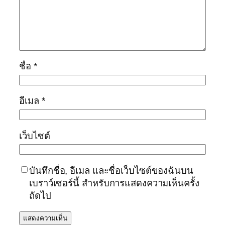
ชื่อ
*
อีเมล
*
เว็บไซต์
บันทึกชื่อ, อีเมล และชื่อเว็บไซต์ของฉันบน
เบราว์เซอร์นี้ สำหรับการแสดงความเห็นครั้ง
ถัดไป