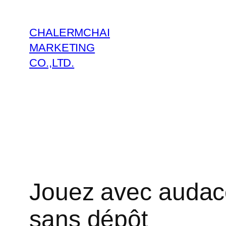
ข้าม
ไป
CHALERMCHAI
ยัง
MARKETING
เนื้อหา
CO.,LTD.
Jouez avec audace
sans dépôt