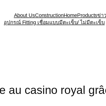
About Us
Construction
Home
Products
ข่
อุปกรณ์ Fitting เชื่อมแบบมีตะเข็บ/ ไม่มีตะเข็บ
 au casino royal gr