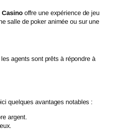
l Casino
offre une expérience de jeu
ne salle de poker animée ou sur une
 les agents sont prêts à répondre à
oici quelques avantages notables :
re argent.
jeux.