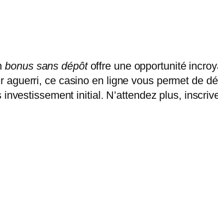
n
bonus sans dépôt
offre une opportunité incroy
aguerri, ce casino en ligne vous permet de déc
 investissement initial. N’attendez plus, inscri