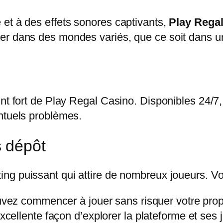
et à des effets sonores captivants,
Play Rega
er dans des mondes variés, que ce soit dans u
nt fort de Play Regal Casino. Disponibles 24/7,
ntuels problèmes.
 dépôt
ting puissant qui attire de nombreux joueurs. V
ez commencer à jouer sans risquer votre prop
cellente façon d’explorer la plateforme et ses 