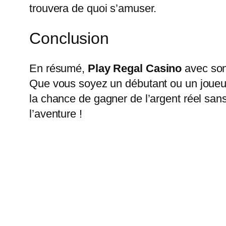
trouvera de quoi s’amuser.
Conclusion
En résumé,
Play Regal Casino
avec so
Que vous soyez un débutant ou un joueur 
la chance de gagner de l’argent réel sans
l’aventure !