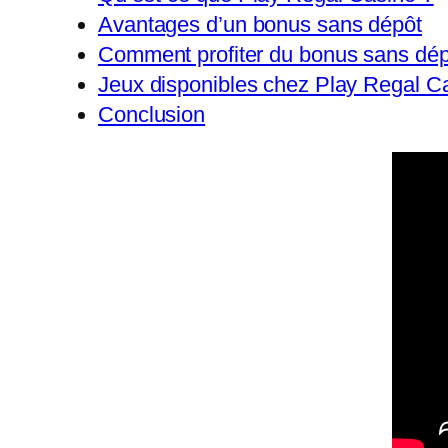
Avantages d’un bonus sans dépôt
Comment profiter du bonus sans dép
Jeux disponibles chez Play Regal C
Conclusion