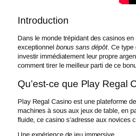
Introduction
Dans le monde trépidant des casinos en 
exceptionnel
bonus sans dépôt
. Ce type
investir immédiatement leur propre argent
comment tirer le meilleur parti de ce bon
Qu’est-ce que Play Regal 
Play Regal Casino est une plateforme de
machines à sous aux jeux de table, en pas
fluide, ce casino s’adresse aux novices
Une expérience de jeu immersive