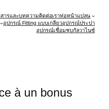
าวสารและบทความ
ติดต่อเรา
ท่อ
หน้าแปลน
อุปกรณ์ Fitting แบบเกลียว
อุปกรณ์ประปา
อุปกรณ์เชื่อมชุบกัลวาไนซ์
âce à un bonus