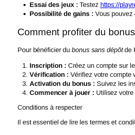
Essai des jeux :
Testez
https://play
Possibilité de gains :
Vous pouvez ga
Comment profiter du bonus
Pour bénéficier du
bonus sans dépôt
de P
Inscription :
Créez un compte sur le
Vérification :
Vérifiez votre compte v
Activation du bonus :
Suivez les ins
Commencer à jouer :
Utilisez votre
Conditions à respecter
Il est essentiel de lire les termes et con