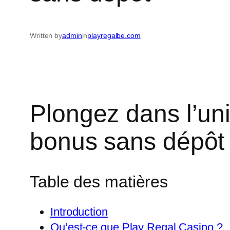
Written by
admin
in
playregalbe.com
Plongez dans l’uni
bonus sans dépôt
Table des matières
Introduction
Qu’est-ce que Play Regal Casino ?