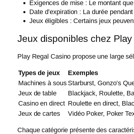
Exigences de mise : Le montant que 
Date d’expiration : La durée pendant 
Jeux éligibles : Certains jeux peuve
Jeux disponibles chez Play
Play Regal Casino propose une large séle
Types de jeux
Exemples
Machines à sous
Starburst, Gonzo’s Qu
Jeux de table
Blackjack, Roulette, B
Casino en direct
Roulette en direct, Bla
Jeux de cartes
Vidéo Poker, Poker Te
Chaque catégorie présente des caractéri