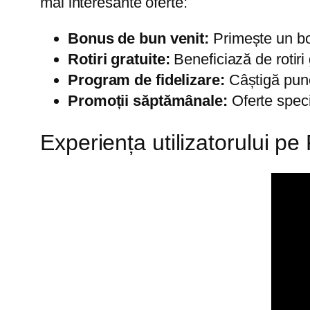
mai interesante oferte:
Bonus de bun venit:
Primește un bo
Rotiri gratuite:
Beneficiază de rotiri g
Program de fidelizare:
Câștigă punc
Promoții săptămânale:
Oferte speci
Experiența utilizatorului pe