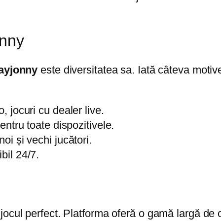
onny
ayjonny
este diversitatea sa. Iată câteva motive
, jocuri cu dealer live.
pentru toate dispozitivele.
oi și vechi jucători.
bil 24/7.
 jocul perfect. Platforma oferă o gamă largă de o