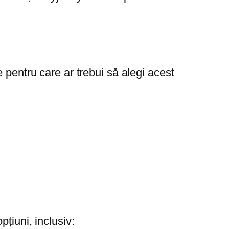
 pentru care ar trebui să alegi acest
pțiuni, inclusiv: