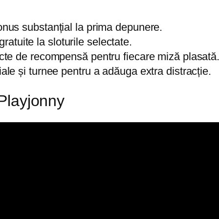
nus substanțial la prima depunere.
ratuite la sloturile selectate.
te de recompensă pentru fiecare miză plasată
ale și turnee pentru a adăuga extra distracție.
 Playjonny