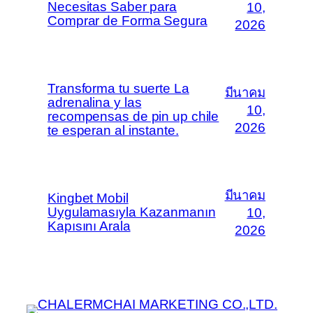
Necesitas Saber para
10,
Comprar de Forma Segura
2026
Transforma tu suerte La
มีนาคม
adrenalina y las
10,
recompensas de pin up chile
2026
te esperan al instante.
มีนาคม
Kingbet Mobil
Uygulamasıyla Kazanmanın
10,
Kapısını Arala
2026