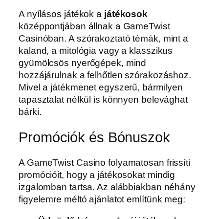
A nyílásos játékok a
játékosok
középpontjában állnak a GameTwist
Casinóban. A szórakoztató témák, mint a
kaland, a mitológia vagy a klasszikus
gyümölcsös nyerőgépek, mind
hozzájárulnak a felhőtlen szórakozáshoz.
Mivel a játékmenet egyszerű, bármilyen
tapasztalat nélkül is könnyen belevághat
bárki.
Promóciók és Bónuszok
A GameTwist Casino folyamatosan frissíti
promócióit, hogy a játékosokat mindig
izgalomban tartsa. Az alábbiakban néhány
figyelemre méltó ajánlatot említünk meg: