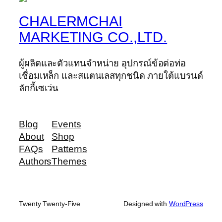
CHALERMCHAI
MARKETING CO.,LTD.
ผู้ผลิตและตัวแทนจำหน่าย อุปกรณ์ข้อต่อท่อ
เชื่อมเหล็ก และสแตนเลสทุกชนิด ภายใต้แบรนด์
ลักกี้เซเว่น
Blog
Events
About
Shop
FAQs
Patterns
Authors
Themes
Twenty Twenty-Five
Designed with
WordPress