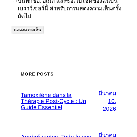
บันทึกชื่อ, อีเมล และชื่อเว็บไซต์ของฉันบน
เบราว์เซอร์นี้ สำหรับการแสดงความเห็นครั้ง
ถัดไป
MORE POSTS
มีนาคม
Tamoxifène dans la
Thérapie Post-Cycle : Un
10,
Guide Essentiel
2026
มีนาคม
Anabolizantes: Todo lo que