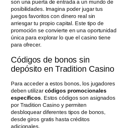
son una puerta de entrada a un mundo de
posibilidades. Imagina poder jugar tus
juegos favoritos con dinero real sin
arriesgar tu propio capital. Este tipo de
promoción se convierte en una oportunidad
única para explorar lo que el casino tiene
para ofrecer.
Códigos de bonos sin
depósito en Tradition Casino
Para acceder a estos bonos, los jugadores
deben utilizar
códigos promocionales
específicos
. Estos códigos son asignados
por Tradition Casino y permiten
desbloquear diferentes tipos de bonos,
desde giros gratis hasta créditos
adicionales.