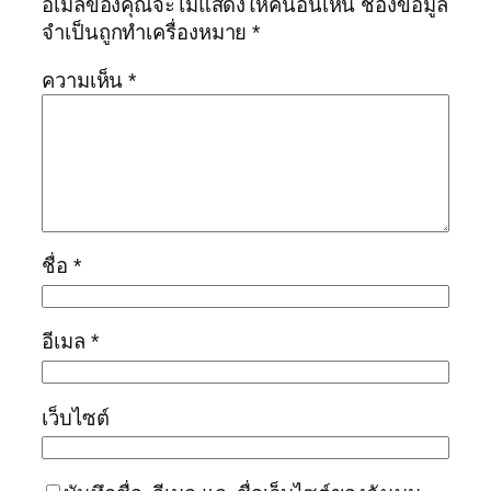
อีเมลของคุณจะไม่แสดงให้คนอื่นเห็น
ช่องข้อมูล
จำเป็นถูกทำเครื่องหมาย
*
ความเห็น
*
ชื่อ
*
อีเมล
*
เว็บไซต์