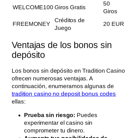
50
WELCOME100
Giros Gratis
Giros
Créditos de
FREEMONEY
20 EUR
Juego
Ventajas de los bonos sin
depósito
Los bonos sin depósito en Tradition Casino
ofrecen numerosas ventajas. A
continuación, enumeramos algunas de
tradition casino no deposit bonus codes
ellas:
Prueba sin riesgo:
Puedes
experimentar el casino sin
comprometer tu dinero.