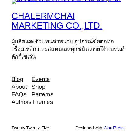
CHALERMCHAI
MARKETING CO.,LTD.
ผู้ผลิตและตัวแทนจำหน่าย อุปกรณ์ข้อต่อท่อ
เชื่อมเหล็ก และสแตนเลสทุกชนิด ภายใต้แบรนด์
ลักกี้เซเว่น
Blog
Events
About
Shop
FAQs
Patterns
Authors
Themes
Twenty Twenty-Five
Designed with
WordPress