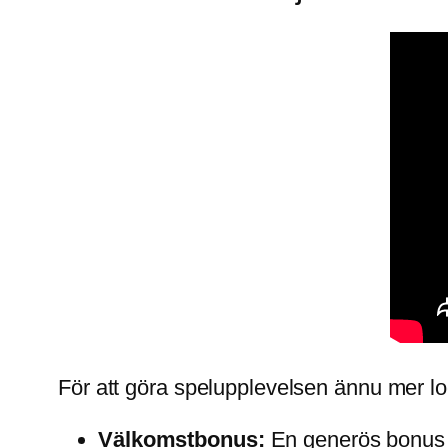
För att göra spelupplevelsen ännu mer l
Välkomstbonus:
En generös bonus fö