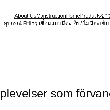
About Us
Construction
Home
Products
ข่
อุปกรณ์ Fitting เชื่อมแบบมีตะเข็บ/ ไม่มีตะเข็บ
plevelser som förvandl