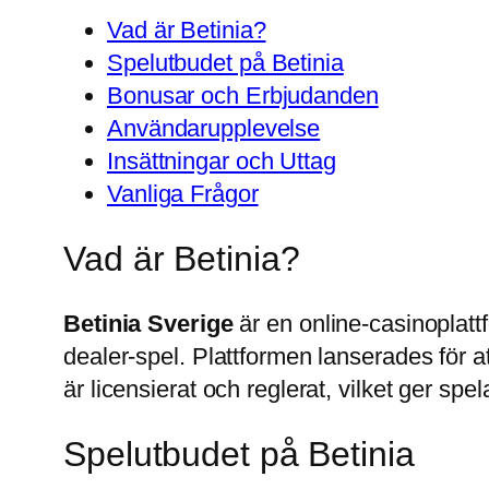
Vad är Betinia?
Spelutbudet på Betinia
Bonusar och Erbjudanden
Användarupplevelse
Insättningar och Uttag
Vanliga Frågor
Vad är Betinia?
Betinia Sverige
är en online-casinoplatt
dealer-spel. Plattformen lanserades för at
är licensierat och reglerat, vilket ger spe
Spelutbudet på Betinia