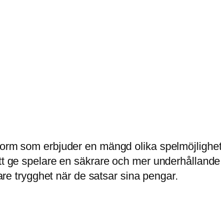
form som erbjuder en mängd olika spelmöjligheter
t ge spelare en säkrare och mer underhållande mi
lare trygghet när de satsar sina pengar.