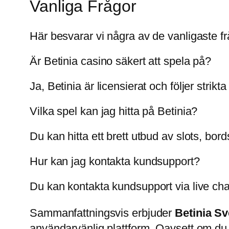
Vanliga Frågor
Här besvarar vi några av de vanligaste 
Är Betinia casino säkert att spela på?
Ja, Betinia är licensierat och följer strik
Vilka spel kan jag hitta på Betinia?
Du kan hitta ett brett utbud av slots, bord
Hur kan jag kontakta kundsupport?
Du kan kontakta kundsupport via live cha
Sammanfattningsvis erbjuder
Betinia Sv
användarvänlig plattform. Oavsett om du är 