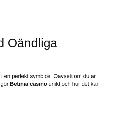
d Oändliga
 i en perfekt symbios. Oavsett om du är
m gör
Betinia casino
unikt och hur det kan