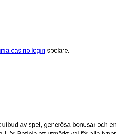
inia casino login
spelare.
rt utbud av spel, generösa bonusar och en
l, är Betinia ett utmärkt val för alla typer