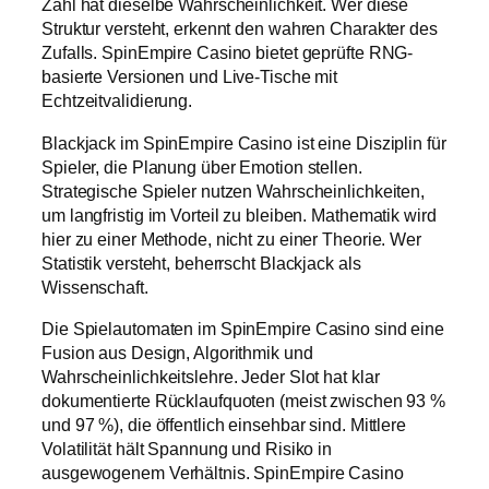
Zahl hat dieselbe Wahrscheinlichkeit. Wer diese
Struktur versteht, erkennt den wahren Charakter des
Zufalls. SpinEmpire Casino bietet geprüfte RNG-
basierte Versionen und Live-Tische mit
Echtzeitvalidierung.
Blackjack im SpinEmpire Casino ist eine Disziplin für
Spieler, die Planung über Emotion stellen.
Strategische Spieler nutzen Wahrscheinlichkeiten,
um langfristig im Vorteil zu bleiben. Mathematik wird
hier zu einer Methode, nicht zu einer Theorie. Wer
Statistik versteht, beherrscht Blackjack als
Wissenschaft.
Die Spielautomaten im SpinEmpire Casino sind eine
Fusion aus Design, Algorithmik und
Wahrscheinlichkeitslehre. Jeder Slot hat klar
dokumentierte Rücklaufquoten (meist zwischen 93 %
und 97 %), die öffentlich einsehbar sind. Mittlere
Volatilität hält Spannung und Risiko in
ausgewogenem Verhältnis. SpinEmpire Casino