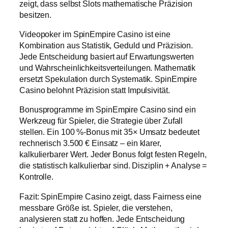
zeigt, dass selbst Slots mathematische Präzision
besitzen.
Videopoker im SpinEmpire Casino ist eine
Kombination aus Statistik, Geduld und Präzision.
Jede Entscheidung basiert auf Erwartungswerten
und Wahrscheinlichkeitsverteilungen. Mathematik
ersetzt Spekulation durch Systematik. SpinEmpire
Casino belohnt Präzision statt Impulsivität.
Bonusprogramme im SpinEmpire Casino sind ein
Werkzeug für Spieler, die Strategie über Zufall
stellen. Ein 100 %-Bonus mit 35× Umsatz bedeutet
rechnerisch 3.500 € Einsatz – ein klarer,
kalkulierbarer Wert. Jeder Bonus folgt festen Regeln,
die statistisch kalkulierbar sind. Disziplin + Analyse =
Kontrolle.
Fazit: SpinEmpire Casino zeigt, dass Fairness eine
messbare Größe ist. Spieler, die verstehen,
analysieren statt zu hoffen. Jede Entscheidung