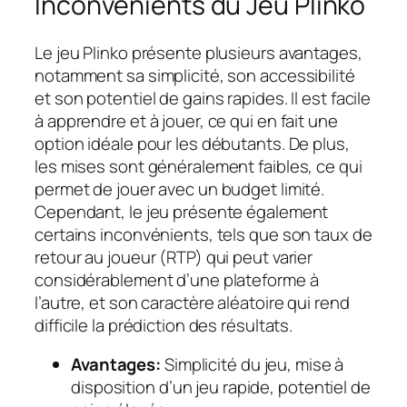
Inconvénients du Jeu Plinko
Le jeu Plinko présente plusieurs avantages,
notamment sa simplicité, son accessibilité
et son potentiel de gains rapides. Il est facile
à apprendre et à jouer, ce qui en fait une
option idéale pour les débutants. De plus,
les mises sont généralement faibles, ce qui
permet de jouer avec un budget limité.
Cependant, le jeu présente également
certains inconvénients, tels que son taux de
retour au joueur (RTP) qui peut varier
considérablement d’une plateforme à
l’autre, et son caractère aléatoire qui rend
difficile la prédiction des résultats.
Avantages:
Simplicité du jeu, mise à
disposition d’un jeu rapide, potentiel de