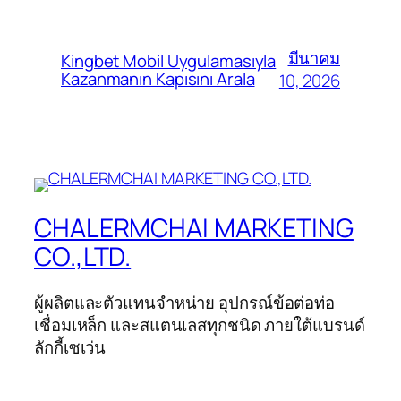
มีนาคม
Kingbet Mobil Uygulamasıyla
Kazanmanın Kapısını Arala
10, 2026
CHALERMCHAI MARKETING
CO.,LTD.
ผู้ผลิตและตัวแทนจำหน่าย อุปกรณ์ข้อต่อท่อ
เชื่อมเหล็ก และสแตนเลสทุกชนิด ภายใต้แบรนด์
ลักกี้เซเว่น