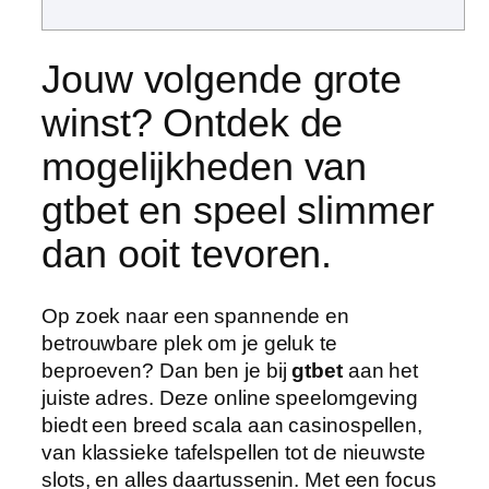
Jouw volgende grote
winst? Ontdek de
mogelijkheden van
gtbet en speel slimmer
dan ooit tevoren.
Op zoek naar een spannende en
betrouwbare plek om je geluk te
beproeven? Dan ben je bij
gtbet
aan het
juiste adres. Deze online speelomgeving
biedt een breed scala aan casinospellen,
van klassieke tafelspellen tot de nieuwste
slots, en alles daartussenin. Met een focus