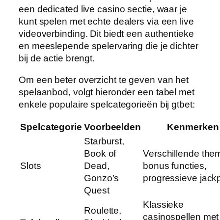
een dedicated live casino sectie, waar je
kunt spelen met echte dealers via een live
videoverbinding. Dit biedt een authentieke
en meeslepende spelervaring die je dichter
bij de actie brengt.
Om een beter overzicht te geven van het
spelaanbod, volgt hieronder een tabel met
enkele populaire spelcategorieën bij gtbet:
Spelcategorie
Voorbeelden
Kenmerken
Starburst,
Book of
Verschillende them
Slots
Dead,
bonus functies,
Gonzo’s
progressieve jack
Quest
Klassieke
Roulette,
casinospellen met