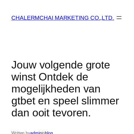
ข้าม
ไป
CHALERMCHAI MARKETING CO.,LTD.
ยัง
เนื้อหา
Jouw volgende grote
winst Ontdek de
mogelijkheden van
gtbet en speel slimmer
dan ooit tevoren.
Written by
admin
in
blog