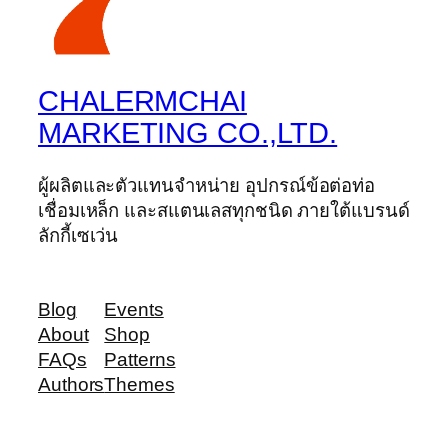
CHALERMCHAI
MARKETING CO.,LTD.
ผู้ผลิตและตัวแทนจำหน่าย อุปกรณ์ข้อต่อท่อ
เชื่อมเหล็ก และสแตนเลสทุกชนิด ภายใต้แบรนด์
ลักกี้เซเว่น
Blog
Events
About
Shop
FAQs
Patterns
Authors
Themes