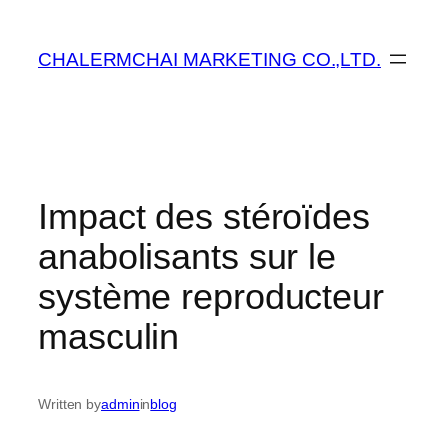
ข้าม
ไป
CHALERMCHAI MARKETING CO.,LTD.
ยัง
เนื้อหา
Impact des stéroïdes
anabolisants sur le
système reproducteur
masculin
Written by
admin
in
blog