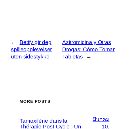
←
Betify gir deg
Azitromicina y Otras
spilleopplevelser
Drogas: Cómo Tomar
uten sidestykke
Tabletas
→
MORE POSTS
มีนาคม
Tamoxifène dans la
Thérapie Post-Cycle : Un
10,