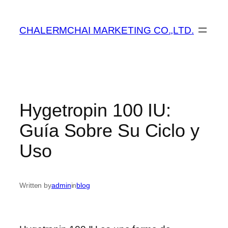
ข้าม
ไป
CHALERMCHAI MARKETING CO.,LTD.
ยัง
เนื้อหา
Hygetropin 100 IU:
Guía Sobre Su Ciclo y
Uso
Written by
admin
in
blog