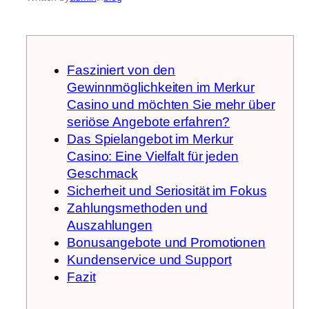
Fasziniert von den
Gewinnmöglichkeiten im Merkur
Casino und möchten Sie mehr über
seriöse Angebote erfahren?
Das Spielangebot im Merkur
Casino: Eine Vielfalt für jeden
Geschmack
Sicherheit und Seriosität im Fokus
Zahlungsmethoden und
Auszahlungen
Bonusangebote und Promotionen
Kundenservice und Support
Fazit