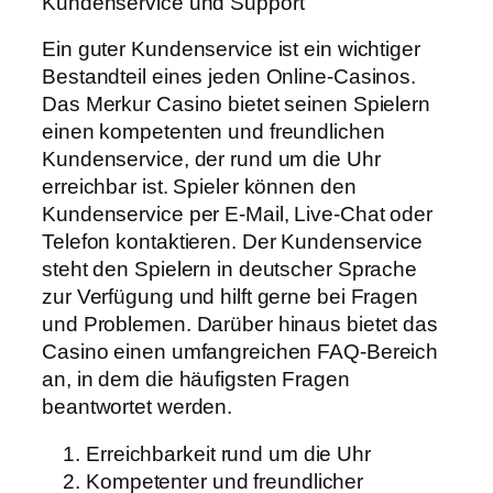
Kundenservice und Support
Ein guter Kundenservice ist ein wichtiger
Bestandteil eines jeden Online-Casinos.
Das Merkur Casino bietet seinen Spielern
einen kompetenten und freundlichen
Kundenservice, der rund um die Uhr
erreichbar ist. Spieler können den
Kundenservice per E-Mail, Live-Chat oder
Telefon kontaktieren. Der Kundenservice
steht den Spielern in deutscher Sprache
zur Verfügung und hilft gerne bei Fragen
und Problemen. Darüber hinaus bietet das
Casino einen umfangreichen FAQ-Bereich
an, in dem die häufigsten Fragen
beantwortet werden.
Erreichbarkeit rund um die Uhr
Kompetenter und freundlicher