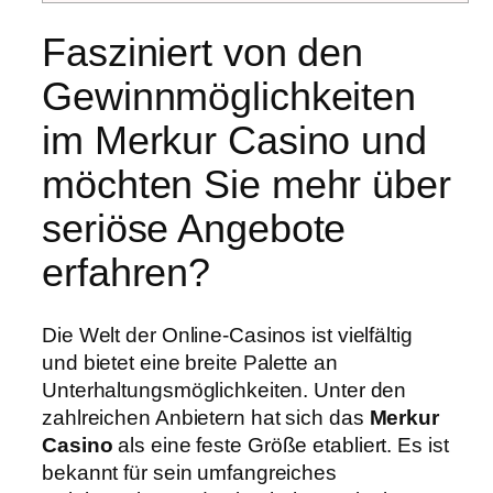
Fasziniert von den
Gewinnmöglichkeiten
im Merkur Casino und
möchten Sie mehr über
seriöse Angebote
erfahren?
Die Welt der Online-Casinos ist vielfältig
und bietet eine breite Palette an
Unterhaltungsmöglichkeiten. Unter den
zahlreichen Anbietern hat sich das
Merkur
Casino
als eine feste Größe etabliert. Es ist
bekannt für sein umfangreiches