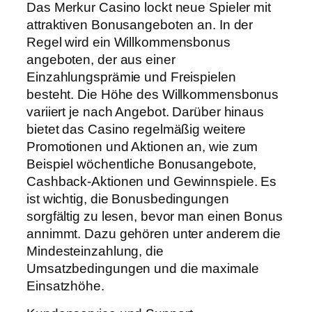
Das Merkur Casino lockt neue Spieler mit
attraktiven Bonusangeboten an. In der
Regel wird ein Willkommensbonus
angeboten, der aus einer
Einzahlungsprämie und Freispielen
besteht. Die Höhe des Willkommensbonus
variiert je nach Angebot. Darüber hinaus
bietet das Casino regelmäßig weitere
Promotionen und Aktionen an, wie zum
Beispiel wöchentliche Bonusangebote,
Cashback-Aktionen und Gewinnspiele. Es
ist wichtig, die Bonusbedingungen
sorgfältig zu lesen, bevor man einen Bonus
annimmt. Dazu gehören unter anderem die
Mindesteinzahlung, die
Umsatzbedingungen und die maximale
Einsatzhöhe.