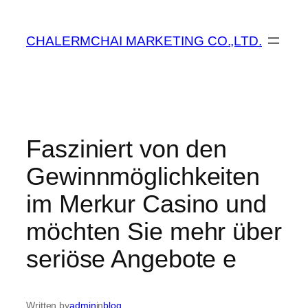
ข้าม
ไป
CHALERMCHAI MARKETING CO.,LTD.
ยัง
เนื้อหา
Fasziniert von den
Gewinnmöglichkeiten
im Merkur Casino und
möchten Sie mehr über
seriöse Angebote e
Written by
admin
in
blog