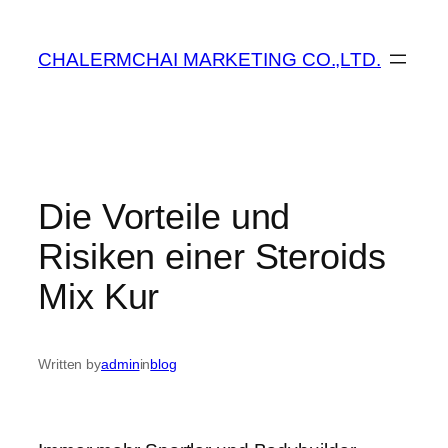
ข้าม
ไป
CHALERMCHAI MARKETING CO.,LTD.
ยัง
เนื้อหา
Die Vorteile und
Risiken einer Steroids
Mix Kur
Written by
admin
in
blog