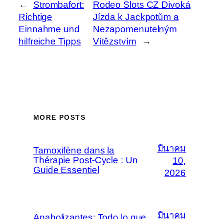
←
Strombafort:
Rodeo Slots CZ Divoká
Richtige
Jízda k Jackpotům a
Einnahme und
Nezapomenutelným
hilfreiche Tipps
Vítězstvím
→
MORE POSTS
มีนาคม
Tamoxifène dans la
Thérapie Post-Cycle : Un
10,
Guide Essentiel
2026
มีนาคม
Anabolizantes: Todo lo que