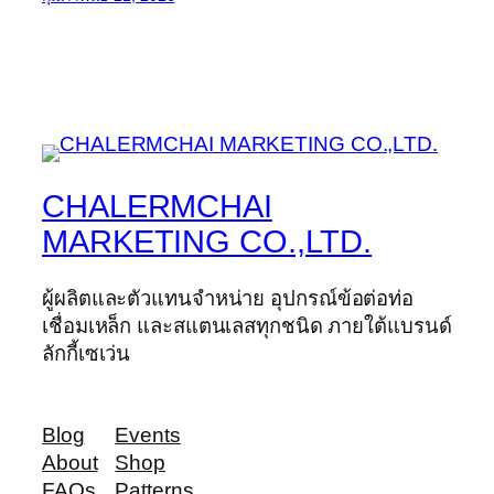
CHALERMCHAI
MARKETING CO.,LTD.
ผู้ผลิตและตัวแทนจำหน่าย อุปกรณ์ข้อต่อท่อ
เชื่อมเหล็ก และสแตนเลสทุกชนิด ภายใต้แบรนด์
ลักกี้เซเว่น
Blog
Events
About
Shop
FAQs
Patterns