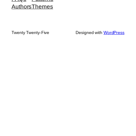
Authors
Themes
Twenty Twenty-Five
Designed with
WordPress