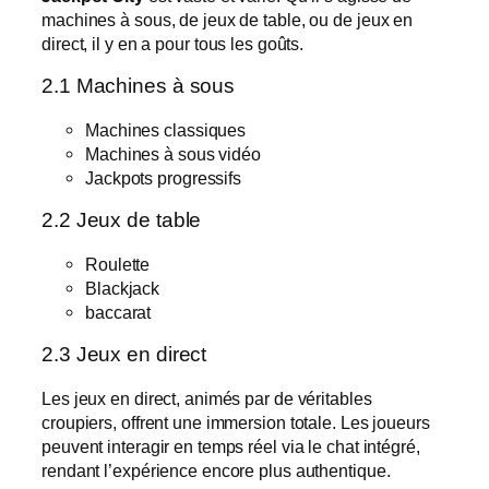
machines à sous, de jeux de table, ou de jeux en
direct, il y en a pour tous les goûts.
2.1 Machines à sous
Machines classiques
Machines à sous vidéo
Jackpots progressifs
2.2 Jeux de table
Roulette
Blackjack
baccarat
2.3 Jeux en direct
Les jeux en direct, animés par de véritables
croupiers, offrent une immersion totale. Les joueurs
peuvent interagir en temps réel via le chat intégré,
rendant l’expérience encore plus authentique.