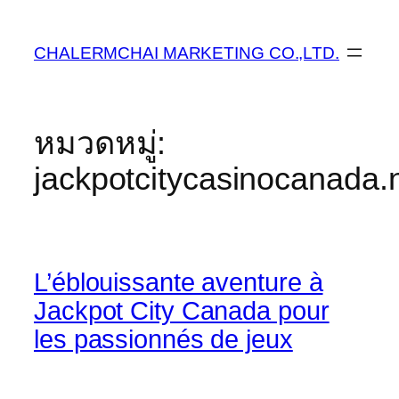
ข้าม
ไป
CHALERMCHAI MARKETING CO.,LTD.
ยัง
เนื้อหา
หมวดหมู่:
jackpotcitycasinocanada.
L’éblouissante aventure à
Jackpot City Canada pour
les passionnés de jeux