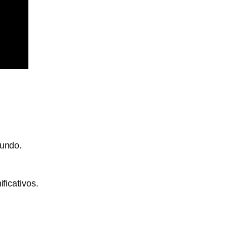
mundo.
ficativos.