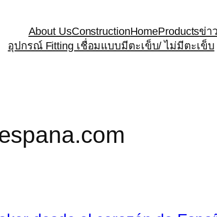
About Us
Construction
Home
Products
ข่
อุปกรณ์ Fitting เชื่อมแบบมีตะเข็บ/ ไม่มีตะเข็บ
respana.com