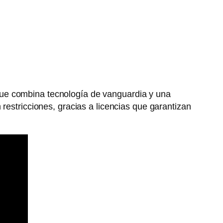
que combina tecnología de vanguardia y una
restricciones, gracias a licencias que garantizan