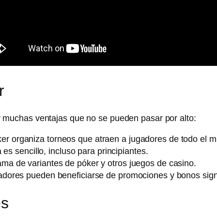
r
y muchas ventajas que no se pueden pasar por alto:
 organiza torneos que atraen a jugadores de todo el 
es sencillo, incluso para principiantes.
a de variantes de póker y otros juegos de casino.
dores pueden beneficiarse de promociones y bonos signi
es