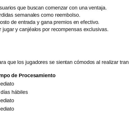
suarios que buscan comenzar con una ventaja.
érdidas semanales como reembolso.
costo de entrada y gana premios en efectivo.
 jugar y canjéalos por recompensas exclusivas.
ra que los jugadores se sientan cómodos al realizar tra
mpo de Procesamiento
ediato
 días hábiles
ediato
ediato