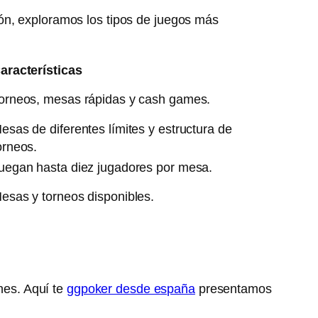
ón, exploramos los tipos de juegos más
aracterísticas
orneos, mesas rápidas y cash games.
esas de diferentes límites y estructura de
orneos.
uegan hasta diez jugadores por mesa.
esas y torneos disponibles.
nes. Aquí te
ggpoker desde españa
presentamos