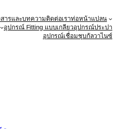
าวสารและบทความ
ติดต่อเรา
ท่อ
หน้าแปลน
อุปกรณ์ Fitting แบบเกลียว
อุปกรณ์ประปา
อุปกรณ์เชื่อมชุบกัลวาไนซ์