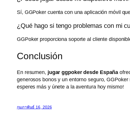
Sí, GGPoker cuenta con una aplicación móvil que
¿Qué hago si tengo problemas con mi c
GGPoker proporciona soporte al cliente disponible
Conclusión
En resumen,
jugar ggpoker desde España
ofrec
generosos bonos y un entorno seguro, GGPoker se
esperes más y únete a la aventura hoy mismo!
กุมภาพันธ์ 16, 2026