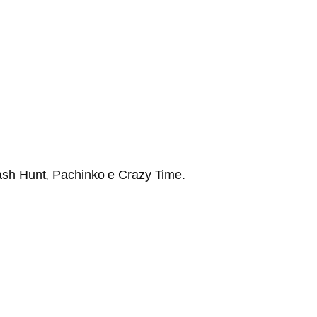
 Cash Hunt, Pachinko e Crazy Time.