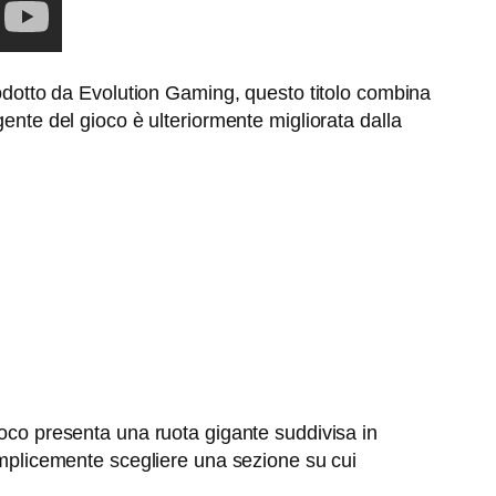
Prodotto da Evolution Gaming, questo titolo combina
gente del gioco è ulteriormente migliorata dalla
gioco presenta una ruota gigante suddivisa in
semplicemente scegliere una sezione su cui