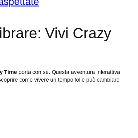
aspettate
ibrare: Vivi Crazy
y Time
porta con sé. Questa avventura interattiva
 scoprire come vivere un tempo folle può cambiare