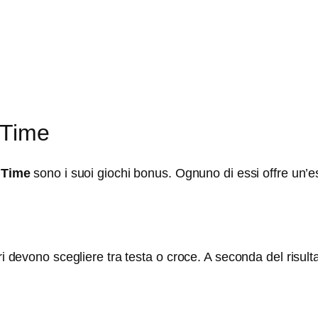
 Time
 Time
sono i suoi giochi bonus. Ognuno di essi offre un’esp
ori devono scegliere tra testa o croce. A seconda del risul