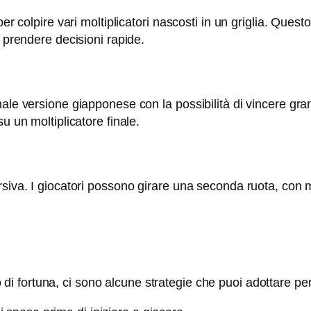
er colpire vari moltiplicatori nascosti in un griglia. Quest
o prendere decisioni rapide.
ale versione giapponese con la possibilità di vincere gran
u un moltiplicatore finale.
siva. I giocatori possono girare una seconda ruota, con mo
di fortuna, ci sono alcune strategie che puoi adottare per 