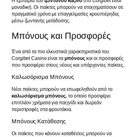
Η εμπειρία του
ζωντανού καζίνο
στο Corgibet είναι
μοναδική. Οι παίκτες μπορούν να στοιχηματίσουν σε
πραγματικό χρόνο με επαγγελματίες κρουπιέρηδες
μέσω ζωντανής μετάδοσης.
Μπόνους και Προσφορές
Ένα από τα πιο ελκυστικά χαρακτηριστικά του
Corgibet Casino είναι τα
μπόνους
και οι προσφορές
που προσφέρει στους νέους και υπάρχοντες παίκτες.
Καλωσόρισμα Μπόνους
Νέοι παίκτες μπορούν να επωφεληθούν από το
καλωσόρισμα μπόνους
, το οποίο προσφέρει
επιπλέον χρήματα για παιχνίδι και δωρεάν
περιστροφές στα φρουτάκια.
Μπόνους Κατάθεσης
Οι παίκτες που κάνουν καταθέσεις μπορούν να