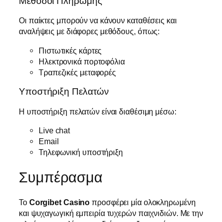
Μέθοδοι Πληρωμής
Οι παίκτες μπορούν να κάνουν καταθέσεις και
αναλήψεις με διάφορες μεθόδους, όπως:
Πιστωτικές κάρτες
Ηλεκτρονικά πορτοφόλια
Τραπεζικές μεταφορές
Υποστήριξη Πελατών
Η υποστήριξη πελατών είναι διαθέσιμη μέσω:
Live chat
Email
Τηλεφωνική υποστήριξη
Συμπέρασμα
Το
Corgibet Casino
προσφέρει μία ολοκληρωμένη
και ψυχαγωγική εμπειρία τυχερών παιχνιδιών. Με την