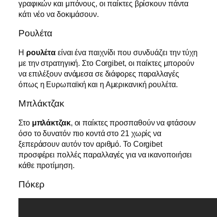
γραφικών και μπόνους, οι παίκτες βρίσκουν πάντα
κάτι νέο να δοκιμάσουν.
Ρουλέτα
Η
ρουλέτα
είναι ένα παιχνίδι που συνδυάζει την τύχη
με την στρατηγική. Στο Corgibet, οι παίκτες μπορούν
να επιλέξουν ανάμεσα σε διάφορες παραλλαγές
όπως η Ευρωπαϊκή και η Αμερικανική ρουλέτα.
Μπλάκτζακ
Στο
μπλάκτζακ
, οι παίκτες προσπαθούν να φτάσουν
όσο το δυνατόν πιο κοντά στο 21 χωρίς να
ξεπεράσουν αυτόν τον αριθμό. Το Corgibet
προσφέρει πολλές παραλλαγές για να ικανοποιήσει
κάθε προτίμηση.
Πόκερ