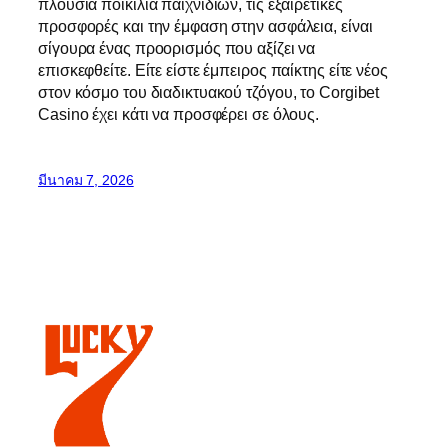
πλούσια ποικιλία παιχνιδιών, τις εξαιρετικές
προσφορές και την έμφαση στην ασφάλεια, είναι
σίγουρα ένας προορισμός που αξίζει να
επισκεφθείτε. Είτε είστε έμπειρος παίκτης είτε νέος
στον κόσμο του διαδικτυακού τζόγου, το Corgibet
Casino έχει κάτι να προσφέρει σε όλους.
มีนาคม 7, 2026