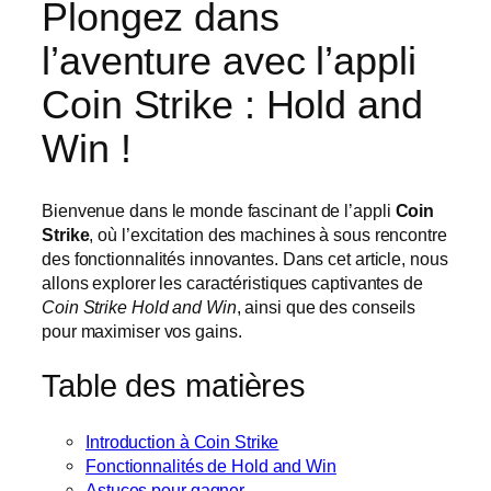
Plongez dans
l’aventure avec l’appli
Coin Strike : Hold and
Win !
Bienvenue dans le monde fascinant de l’appli
Coin
Strike
, où l’excitation des machines à sous rencontre
des fonctionnalités innovantes. Dans cet article, nous
allons explorer les caractéristiques captivantes de
Coin Strike Hold and Win
, ainsi que des conseils
pour maximiser vos gains.
Table des matières
Introduction à Coin Strike
Fonctionnalités de Hold and Win
Astuces pour gagner