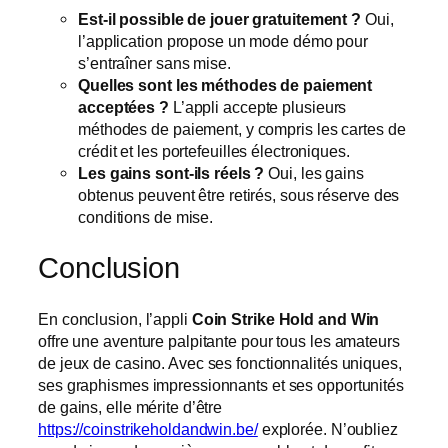
Est-il possible de jouer gratuitement ?
Oui,
l’application propose un mode démo pour
s’entraîner sans mise.
Quelles sont les méthodes de paiement
acceptées ?
L’appli accepte plusieurs
méthodes de paiement, y compris les cartes de
crédit et les portefeuilles électroniques.
Les gains sont-ils réels ?
Oui, les gains
obtenus peuvent être retirés, sous réserve des
conditions de mise.
Conclusion
En conclusion, l’appli
Coin Strike Hold and Win
offre une aventure palpitante pour tous les amateurs
de jeux de casino. Avec ses fonctionnalités uniques,
ses graphismes impressionnants et ses opportunités
de gains, elle mérite d’être
https://coinstrikeholdandwin.be/
explorée. N’oubliez