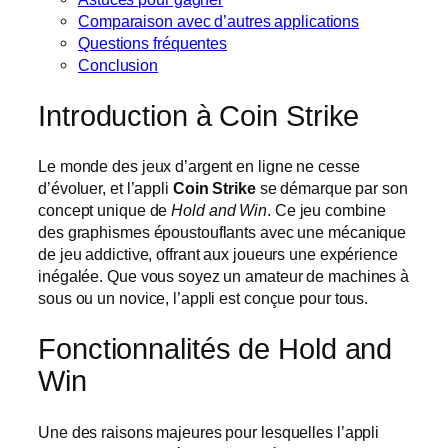
Comparaison avec d’autres applications
Questions fréquentes
Conclusion
Introduction à Coin Strike
Le monde des jeux d’argent en ligne ne cesse
d’évoluer, et l’appli
Coin Strike
se démarque par son
concept unique de
Hold and Win
. Ce jeu combine
des graphismes époustouflants avec une mécanique
de jeu addictive, offrant aux joueurs une expérience
inégalée. Que vous soyez un amateur de machines à
sous ou un novice, l’appli est conçue pour tous.
Fonctionnalités de Hold and
Win
Une des raisons majeures pour lesquelles l’appli