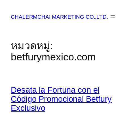
ข้าม
ไป
CHALERMCHAI MARKETING CO.,LTD.
ยัง
เนื้อหา
หมวดหมู่:
betfurymexico.com
Desata la Fortuna con el
Código Promocional Betfury
Exclusivo