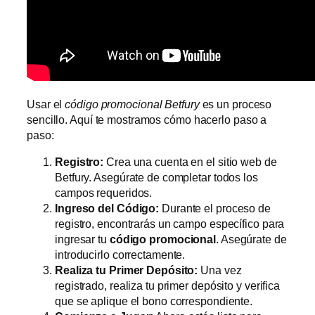
Usar el
código promocional Betfury
es un proceso
sencillo. Aquí te mostramos cómo hacerlo paso a
paso:
Registro:
Crea una cuenta en el sitio web de
Betfury. Asegúrate de completar todos los
campos requeridos.
Ingreso del Código:
Durante el proceso de
registro, encontrarás un campo específico para
ingresar tu
código promocional
. Asegúrate de
introducirlo correctamente.
Realiza tu Primer Depósito:
Una vez
registrado, realiza tu primer depósito y verifica
que se aplique el bono correspondiente.