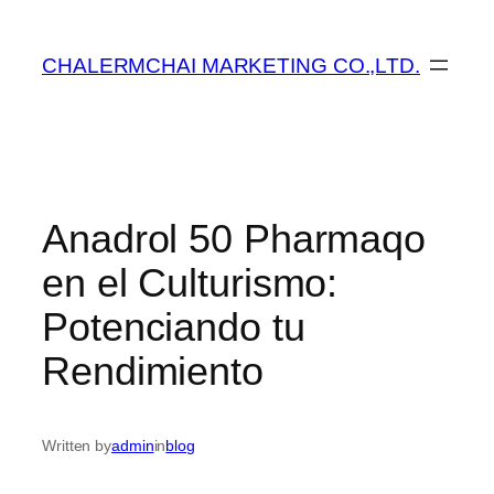
ข้าม
ไป
CHALERMCHAI MARKETING CO.,LTD.
ยัง
เนื้อหา
Anadrol 50 Pharmaqo
en el Culturismo:
Potenciando tu
Rendimiento
Written by
admin
in
blog