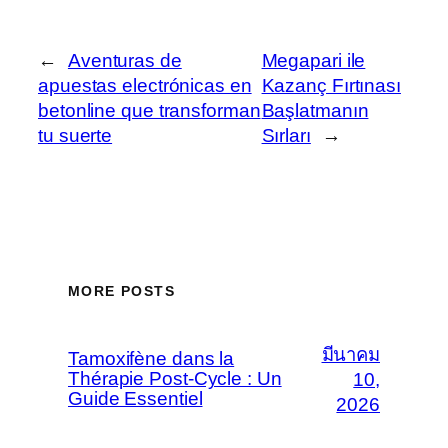
←
Aventuras de
Megapari ile
apuestas electrónicas en
Kazanç Fırtınası
betonline que transforman
Başlatmanın
tu suerte
Sırları
→
MORE POSTS
มีนาคม
Tamoxifène dans la
Thérapie Post-Cycle : Un
10,
Guide Essentiel
2026